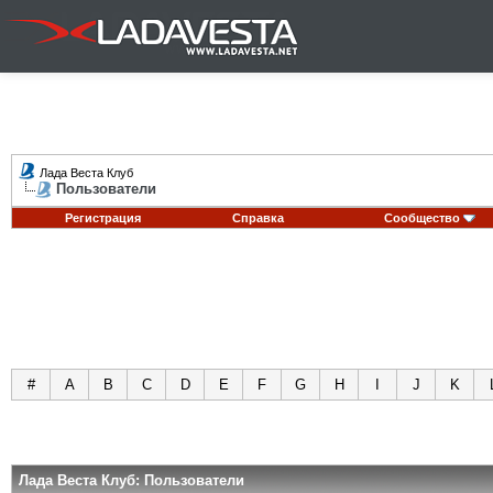
Лада Веста Клуб
Пользователи
Регистрация
Справка
Сообщество
#
A
B
C
D
E
F
G
H
I
J
K
Лада Веста Клуб: Пользователи