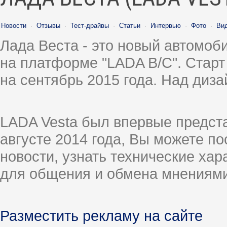
Новости
·
Отзывы
·
Тест-драйвы
·
Статьи
·
Интервью
·
Фото
·
Ви
Лада Веста - это новый автомо
на платформе "LADA B/C". Старт
на сентябрь 2015 года. Над диз
LADA Vesta был впервые предст
августе 2014 года, Вы можете п
новости, узнать технические ха
для общения и обмена мнениями
Разместить рекламу на сайте