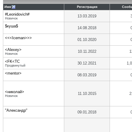
Имя
Регистрация
Сооб
#Leonidovich#
13.03.2019
Новичок
$куша$
14.08.2018
<<<Iceman>>>
01.10.2020
<Alexey>
10.11.2022
1
Новичок
<FK<TC
30.12.2021
1,
Продвинутый
<mentor>
08.03.2019
<николай>
11.10.2015
2
Новичок
"Александр"
09.01.2018