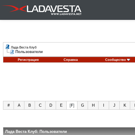
Лада Веста Клуб
Пользователи
Регистрация
Справка
Сообщество
#
A
B
C
D
E
[
F
]
G
H
I
J
K
Лада Веста Клуб: Пользователи