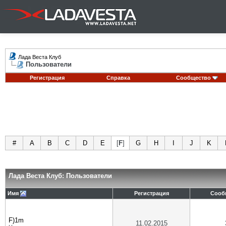
Лада Веста Клуб
Пользователи
Регистрация
Справка
Сообщество
#
A
B
C
D
E
[
F
]
G
H
I
J
K
Лада Веста Клуб: Пользователи
Имя
Регистрация
Сооб
F)1m
11.02.2015