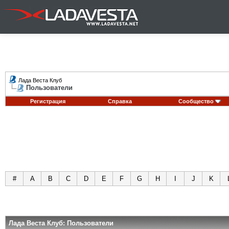
Лада Веста Клуб
Пользователи
Регистрация
Справка
Сообщество
#
A
B
C
D
E
F
G
H
I
J
K
Лада Веста Клуб: Пользователи