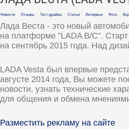
Новости
·
Отзывы
·
Тест-драйвы
·
Статьи
·
Интервью
·
Фото
·
Ви
Лада Веста - это новый автомо
на платформе "LADA B/C". Старт
на сентябрь 2015 года. Над диз
LADA Vesta был впервые предст
августе 2014 года, Вы можете п
новости, узнать технические ха
для общения и обмена мнениями
Разместить рекламу на сайте