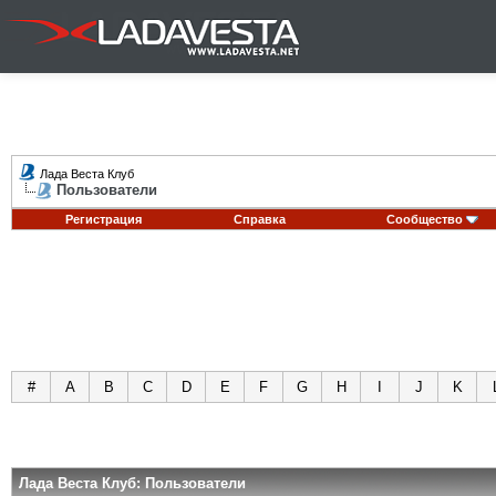
Лада Веста Клуб
Пользователи
Регистрация
Справка
Сообщество
#
A
B
C
D
E
F
G
H
I
J
K
Лада Веста Клуб: Пользователи