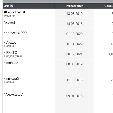
Имя
Регистрация
Сооб
#Leonidovich#
13.03.2019
Новичок
$куша$
14.08.2018
<<<Iceman>>>
01.10.2020
<Alexey>
10.11.2022
1
Новичок
<FK<TC
30.12.2021
1,
Продвинутый
<mentor>
08.03.2019
<николай>
11.10.2015
2
Новичок
"Александр"
09.01.2018