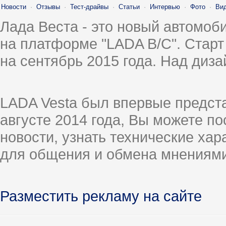
Новости
·
Отзывы
·
Тест-драйвы
·
Статьи
·
Интервью
·
Фото
·
Ви
Лада Веста - это новый автомо
на платформе "LADA B/C". Старт
на сентябрь 2015 года. Над диз
LADA Vesta был впервые предст
августе 2014 года, Вы можете п
новости, узнать технические ха
для общения и обмена мнениями
Разместить рекламу на сайте