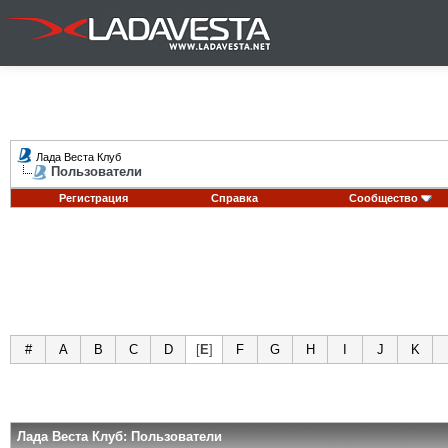
Лада Веста Клуб
Пользователи
Регистрация
Справка
Сообщество
#
A
B
C
D
[
E
]
F
G
H
I
J
K
Лада Веста Клуб: Пользователи