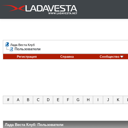
Лада Веста Клуб
Пользователи
Регистрация
Справка
Сообщество
#
A
B
C
D
E
F
G
H
I
J
K
Лада Веста Клуб: Пользователи