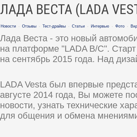
ЛАДА ВЕСТА (LADA VES
Новости
·
Отзывы
·
Тест-драйвы
·
Статьи
·
Интервью
·
Фото
·
Ви
Лада Веста - это новый автомо
на платформе "LADA B/C". Старт
на сентябрь 2015 года. Над диз
LADA Vesta был впервые предст
августе 2014 года, Вы можете п
новости, узнать технические ха
для общения и обмена мнениями