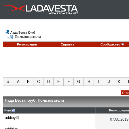
Лада Веста Клуб
Пользователи
Регистрация
Справка
Сообщество
#
A
B
C
D
E
F
G
H
I
J
K
Стра
Лада Веста Клуб: Пользователи
Имя
Регистрация
addieyl3
07.08.2019