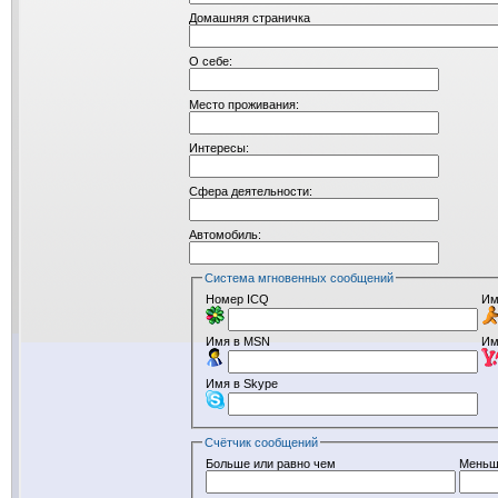
Домашняя страничка
О себе:
Место проживания:
Интересы:
Сфера деятельности:
Автомобиль:
Система мгновенных сообщений
Номер ICQ
Им
Имя в MSN
Им
Имя в Skype
Счётчик сообщений
Больше или равно чем
Меньш