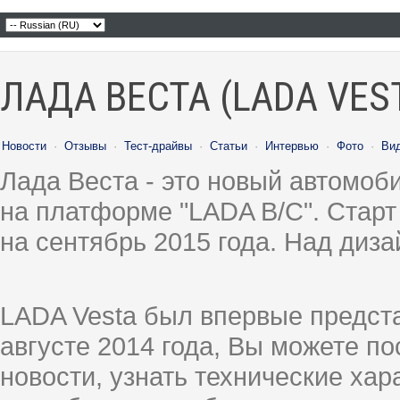
ЛАДА ВЕСТА (LADA VES
Новости
·
Отзывы
·
Тест-драйвы
·
Статьи
·
Интервью
·
Фото
·
Ви
Лада Веста - это новый автомо
на платформе "LADA B/C". Старт
на сентябрь 2015 года. Над диз
LADA Vesta был впервые предст
августе 2014 года, Вы можете п
новости, узнать технические ха