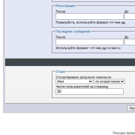
Регистрация
После
До
Пожалуйста, используйте формат гггг-мм-дд
Последнее сообщение
После
До
Используйте формат: гггг-мм-дд чч:мм:сс
Опции
Отсортировать результат поиска по
Число пользователей на страницу
Текущее врем