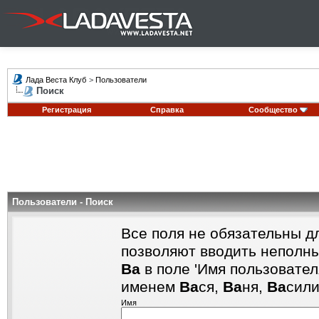
Лада Веста Клуб
>
Пользователи
Поиск
Регистрация
Справка
Сообщество
Пользователи - Поиск
Все поля не обязательны д
позволяют вводить неполны
Ва
в поле 'Имя пользовател
именем
Ва
ся,
Ва
ня,
Ва
сил
Имя