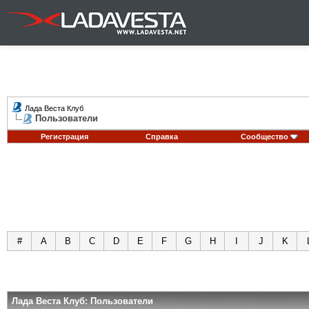
Лада Веста Клуб
Пользователи
Регистрация
Справка
Сообщество
#
A
B
C
D
E
F
G
H
I
J
K
Лада Веста Клуб: Пользователи