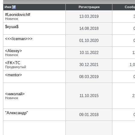
Имя
Регистрация
Сооб
#Leonidovich#
13.03.2019
Новичок
$куша$
14.08.2018
<<<Iceman>>>
01.10.2020
<Alexey>
10.11.2022
1
Новичок
<FK<TC
30.12.2021
1,
Продвинутый
<mentor>
08.03.2019
<николай>
11.10.2015
2
Новичок
"Александр"
09.01.2018