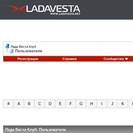
Лада Веста Клуб
Пользователи
Регистрация
Справка
Сообщество
#
A
B
C
D
E
F
G
H
I
J
K
Лада Веста Клуб: Пользователи