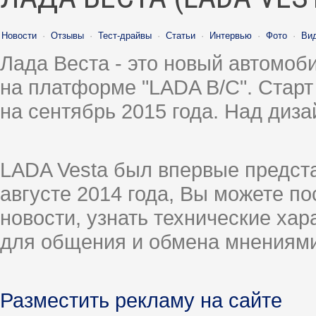
Новости
·
Отзывы
·
Тест-драйвы
·
Статьи
·
Интервью
·
Фото
·
Ви
Лада Веста - это новый автомо
на платформе "LADA B/C". Старт
на сентябрь 2015 года. Над диз
LADA Vesta был впервые предст
августе 2014 года, Вы можете п
новости, узнать технические ха
для общения и обмена мнениями
Разместить рекламу на сайте