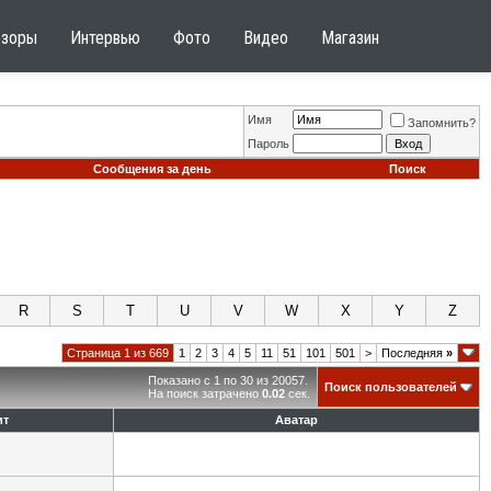
бзоры
Интервью
Фото
Видео
Магазин
Имя
Запомнить?
Пароль
Сообщения за день
Поиск
R
S
T
U
V
W
X
Y
Z
Страница 1 из 669
1
2
3
4
5
11
51
101
501
>
Последняя
»
Показано с 1 по 30 из 20057.
Поиск пользователей
На поиск затрачено
0.02
сек.
ит
Аватар