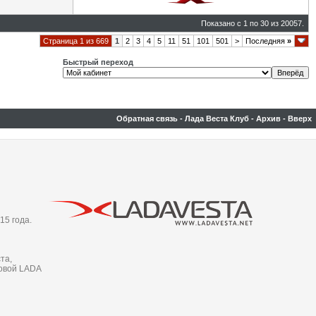
Показано с 1 по 30 из 20057.
Страница 1 из 669
1
2
3
4
5
11
51
101
501
>
Последняя
»
Быстрый переход
Обратная связь
-
Лада Веста Клуб
-
Архив
-
Вверх
15 года.
та,
новой LADA