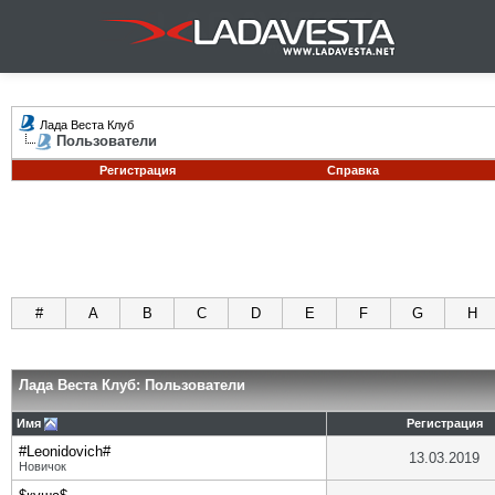
Лада Веста Клуб
Пользователи
Регистрация
Справка
#
A
B
C
D
E
F
G
H
Лада Веста Клуб: Пользователи
Имя
Регистрация
#Leonidovich#
13.03.2019
Новичок