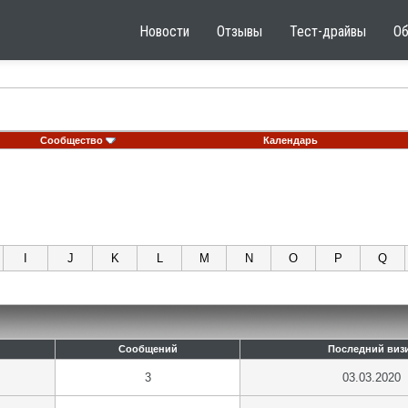
Новости
Отзывы
Тест-драйвы
О
Сообщество
Календарь
I
J
K
L
M
N
O
P
Q
Сообщений
Последний виз
3
03.03.2020