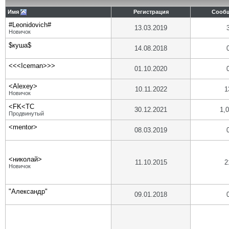
Имя
Регистрация
Сооб
#Leonidovich#
13.03.2019
Новичок
$куша$
14.08.2018
<<<Iceman>>>
01.10.2020
<Alexey>
10.11.2022
1
Новичок
<FK<TC
30.12.2021
1,
Продвинутый
<mentor>
08.03.2019
<николай>
11.10.2015
2
Новичок
"Александр"
09.01.2018