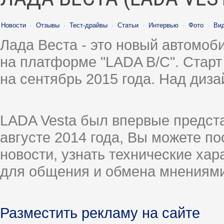
Новости
·
Отзывы
·
Тест-драйвы
·
Статьи
·
Интервью
·
Фото
·
Ви
Лада Веста - это новый автомо
на платформе "LADA B/C". Старт
на сентябрь 2015 года. Над диз
LADA Vesta был впервые предст
августе 2014 года, Вы можете п
новости, узнать технические ха
для общения и обмена мнениями
Разместить рекламу на сайте