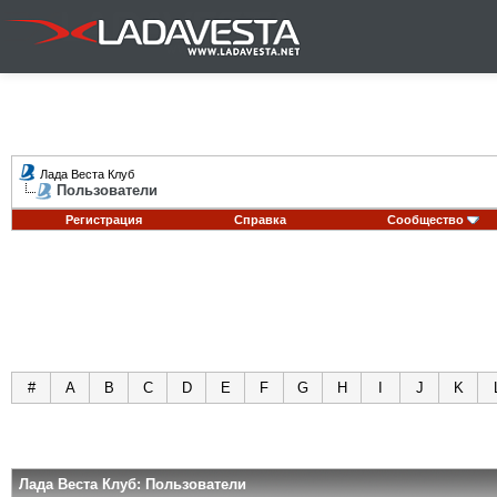
Лада Веста Клуб
Пользователи
Регистрация
Справка
Сообщество
#
A
B
C
D
E
F
G
H
I
J
K
Лада Веста Клуб: Пользователи