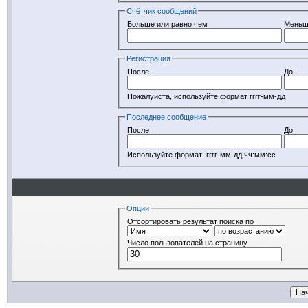
Счётчик сообщений
Больше или равно чем
Меньш
Регистрация
После
До
Пожалуйста, используйте формат гггг-мм-дд
Последнее сообщение
После
До
Используйте формат: гггг-мм-дд чч:мм:сс
Опции
Отсортировать результат поиска по
Число пользователей на страницу