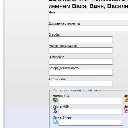
именем
Ва
ся,
Ва
ня,
Ва
сил
Имя
Домашняя страничка
О себе:
Место проживания:
Интересы:
Сфера деятельности:
Автомобиль:
Система мгновенных сообщений
Номер ICQ
Им
Имя в MSN
Им
Имя в Skype