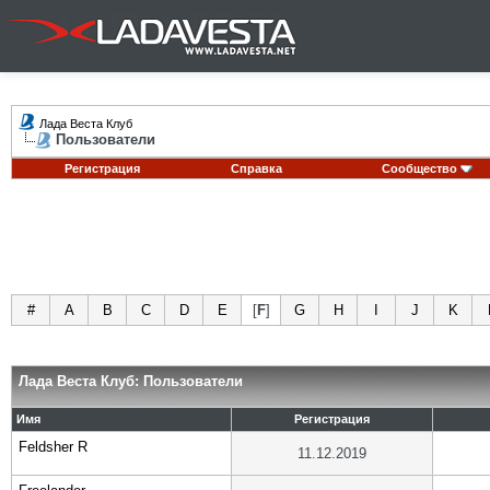
Лада Веста Клуб
Пользователи
Регистрация
Справка
Сообщество
#
A
B
C
D
E
[
F
]
G
H
I
J
K
Лада Веста Клуб: Пользователи
Имя
Регистрация
Feldsher R
11.12.2019