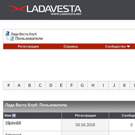
Лада Веста Клуб
Пользователи
Регистрация
Справка
Сообщество
#
A
B
C
D
E
F
G
H
I
J
K
Лада Веста Клуб: Пользователи
Имя
Регистрация
Сообще
19john69
04.04.2018
0