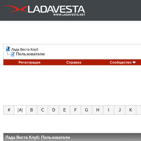
Лада Веста Клуб
Пользователи
Регистрация
Справка
Сообщество
#
[
A
]
B
C
D
E
F
G
H
I
J
K
Лада Веста Клуб: Пользователи