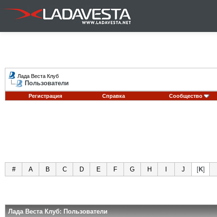
Лада Веста Клуб
Пользователи
Регистрация
Справка
Сообщество
#
A
B
C
D
E
F
G
H
I
J
[
K
]
Лада Веста Клуб: Пользователи