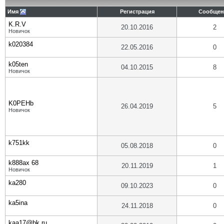
Имя
Регистрация
Сообщен
K.R.V
20.10.2016
2
Новичок
k020384
22.05.2016
0
k05ten
04.10.2015
8
Новичок
K0PEHb
26.04.2019
5
Новичок
k751kk
05.08.2018
0
k888ax 68
20.11.2019
1
Новичок
ka280
09.10.2023
0
ka5ina
24.11.2018
0
kaa17@bk.ru