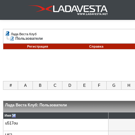
Лада Веста Клуб
Пользователи
Регистрация
Справка
#
A
B
C
D
E
F
G
H
Лада Веста Клуб: Пользователи
Имя
u517ou