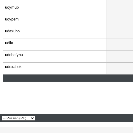
ucymup
ucypem
udaxuho
udila
udohefynu
udoxabok