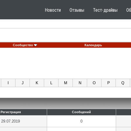
Новости
Отзывы
Тест-драйвы
О
Сообщество
Календарь
I
J
K
L
M
N
O
P
Q
Регистрация
Сообщений
29.07.2019
0