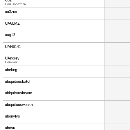
U62
Пользователь
ua3zux
UA6LMZ
uag13
UAN6141
UAndrey
Новичок
ubekeg
ubiquitousbatch
ubiquitousinsom
ubiquitousweakn
ubonylys
ubosu