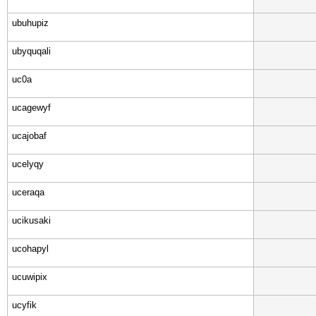
ubuhupiz
ubyquqali
uc0a
ucagewyf
ucajobaf
ucelyqy
uceraqa
ucikusaki
ucohapyl
ucuwipix
ucyfik