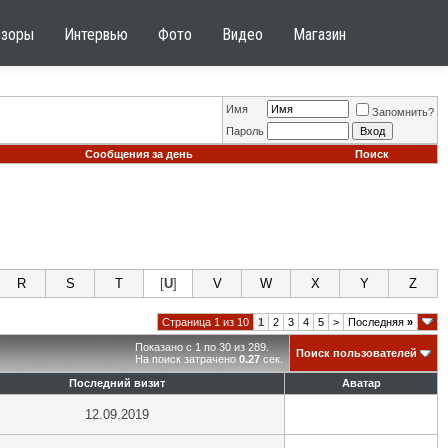
бзоры
Интервью
Фото
Видео
Магазин
Имя
Запомнить?
Пароль
Сообщения за день
Поиск
R
S
T
[
U
]
V
W
X
Y
Z
Страница 1 из 10
1
2
3
4
5
>
Последняя
»
Показано с 1 по 30 из 289.
Поиск пользователей
На поиск затрачено
0.27
сек.
Последний визит
Аватар
12.09.2019