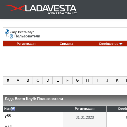
Лада Веста Клуб
Пользователи
Регистрация
Справка
Сообщество
#
A
B
C
D
E
F
G
H
I
J
K
Лада Веста Клуб: Пользователи
Имя
Регистрация
Сооб
y88
31.01.2020