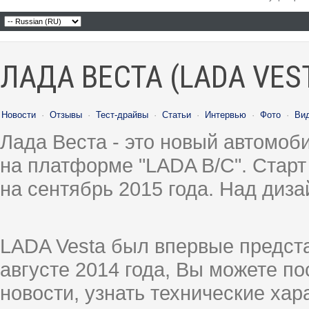
ЛАДА ВЕСТА (LADA VES
Новости
·
Отзывы
·
Тест-драйвы
·
Статьи
·
Интервью
·
Фото
·
Ви
Лада Веста - это новый автомо
на платформе "LADA B/C". Старт
на сентябрь 2015 года. Над диз
LADA Vesta был впервые предст
августе 2014 года, Вы можете п
новости, узнать технические ха