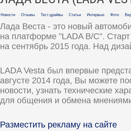
Новости
·
Отзывы
·
Тест-драйвы
·
Статьи
·
Интервью
·
Фото
·
Ви
Лада Веста - это новый автомо
на платформе "LADA B/C". Старт
на сентябрь 2015 года. Над диз
LADA Vesta был впервые предст
августе 2014 года, Вы можете п
новости, узнать технические ха
для общения и обмена мнениями
Разместить рекламу на сайте