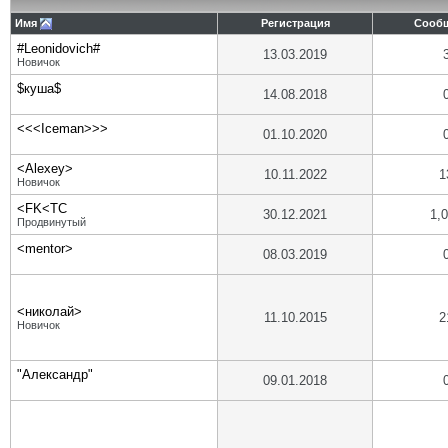
Имя
Регистрация
Сооб
#Leonidovich#
13.03.2019
Новичок
$куша$
14.08.2018
<<<Iceman>>>
01.10.2020
<Alexey>
10.11.2022
1
Новичок
<FK<TC
30.12.2021
1,
Продвинутый
<mentor>
08.03.2019
<николай>
11.10.2015
2
Новичок
"Александр"
09.01.2018