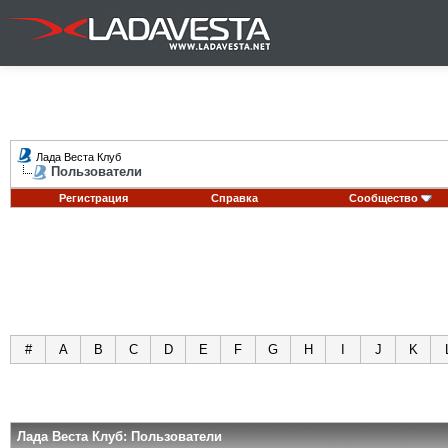
Лада Веста Клуб
Пользователи
Регистрация
Справка
Сообщество
#
A
B
C
D
E
F
G
H
I
J
K
Лада Веста Клуб: Пользователи