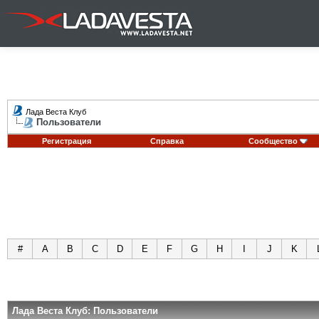
Лада Веста Клуб
Пользователи
Регистрация
Справка
Сообщество
#
A
B
C
D
E
F
G
H
I
J
K
Лада Веста Клуб: Пользователи