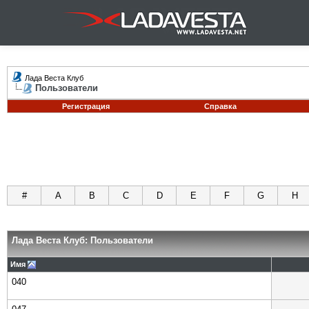
Лада Веста Клуб
Пользователи
Регистрация
Справка
#
A
B
C
D
E
F
G
H
Лада Веста Клуб: Пользователи
Имя
040