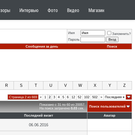
бзоры
Интервью
Фото
Видео
Магазин
Имя
Запомнить?
Пароль
Сообщения за день
Поиск
R
S
T
U
V
W
X
Y
Z
Страница 2 из 669
<
1
2
3
4
5
6
12
52
102
502
>
Последняя
»
Показано с 31 по 60 из 20057.
Поиск пользователей
На поиск затрачено
0.03
сек.
Последний визит
Аватар
06.06.2016