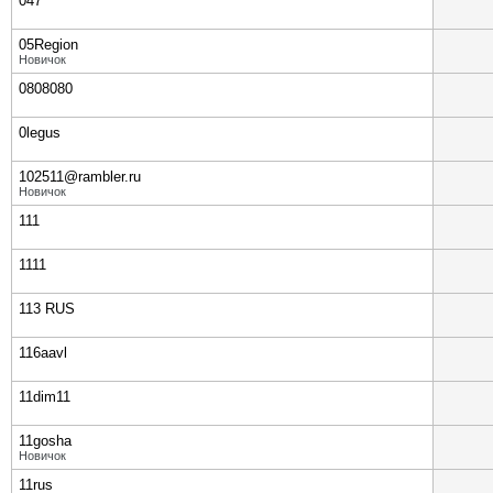
047
05Region
Новичок
0808080
0legus
102511@rambler.ru
Новичок
111
1111
113 RUS
116aavl
11dim11
11gosha
Новичок
11rus