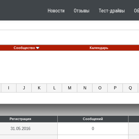
Новости
Отзывы
Тест-драйвы
О
Сообщество
Календарь
I
J
K
L
M
N
O
P
Q
Регистрация
Сообщений
31.05.2016
0