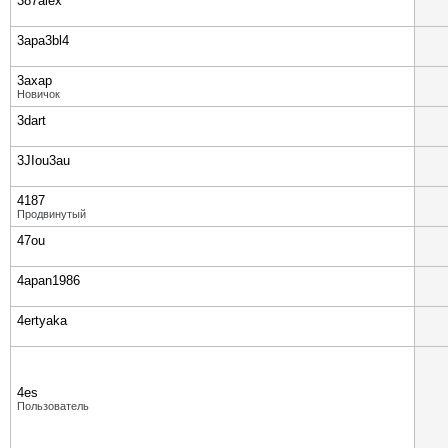
387alex
3apa3bl4
3axap
Новичок
3dart
3JIou3au
4187
Продвинутый
47ou
4apan1986
4ertyaka
4es
Пользователь