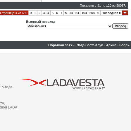
Показано с 91 по 120 из 20057.
Страница 4 из 669
<
1
2
3
4
5
6
7
8
14
54
104
504
>
Последняя
»
Быстрый переход
Обратная связь
-
Лада Веста Клуб
-
Архив
-
Вверх
15 года.
та,
новой LADA