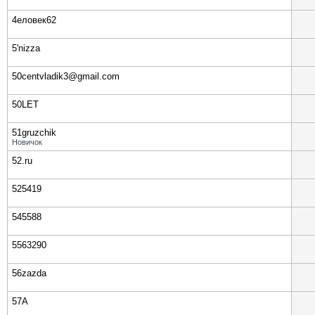
4еловек62
5'nizza
50centvladik3@gmail.com
50LET
51gruzchik
Новичок
52.ru
525419
545588
5563290
56zazda
57А