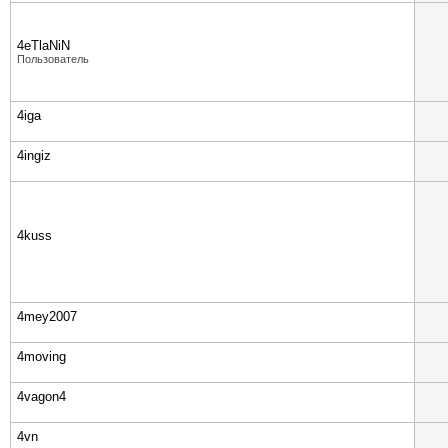
4eTlaNiN
Пользователь
4iga
4ingiz
4kuss
4mey2007
4moving
4vagon4
4vn