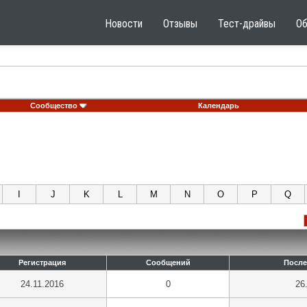
Новости
Отзывы
Тест-драйвы
О
Сообщество
Календарь
I
J
K
L
M
N
O
P
Q
Регистрация
Сообщений
После
24.11.2016
0
26