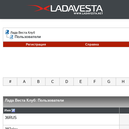
Лада Веста Клуб
Пользователи
Регистрация
Справка
#
A
B
C
D
E
F
G
H
Лада Веста Клуб: Пользователи
Имя
36RUS