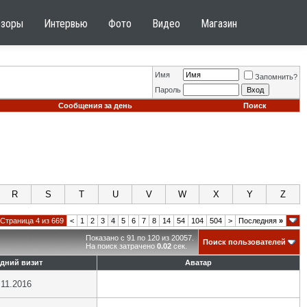
бзоры
Интервью
Фото
Видео
Магазин
Имя
Запомнить?
Пароль
Сообщения за день
Поиск
R
S
T
U
V
W
X
Y
Z
Страница 4 из 669
<
1
2
3
4
5
6
7
8
14
54
104
504
>
Последняя
»
Показано с 91 по 120 из 20057.
Поиск пользователей
На поиск затрачено
0.02
сек.
дний визит
Аватар
.11.2016