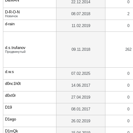
D&MAN
22.12.2014
0
D-R-O-N
08.07.2018
2
Новичок
d-rain
11.02.2019
0
d.s.trufanov
09.11.2018
262
Продвинутый
d.w.s
07.02.2025
0
d0nc1h0t
14.06.2017
0
d0xt0r
27.04.2019
0
D19
08.01.2017
0
D1ego
26.02.2019
0
D1mQk
15.04.2019
0