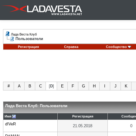
Лада Веста Клуб
Пользователи
Регистрация
Справка
Сообщество
#
A
B
C
[
D
]
E
F
G
H
I
J
K
Лада Веста Клуб: Пользователи
Имя
Регистрация
Сообще
d!VeR
21.05.2018
0