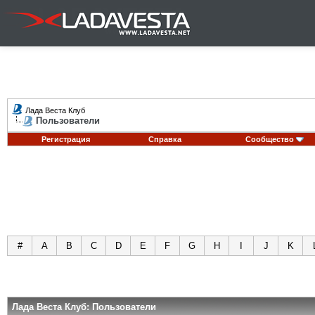
Лада Веста Клуб
Пользователи
Регистрация
Справка
Сообщество
#
A
B
C
D
E
F
G
H
I
J
K
Лада Веста Клуб: Пользователи