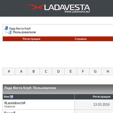
Лада Веста Клуб
Пользователи
Регистрация
Справка
#
A
B
C
D
E
F
G
H
Лада Веста Клуб: Пользователи
Имя
Регистрация
#Leonidovich#
13.03.2019
Новичок