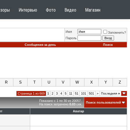
бзоры
Интервью
Фото
Видео
Магазин
Имя
Запомнить?
Пароль
Сообщения за день
Поиск
R
S
T
U
V
W
X
Y
Z
Страница 1 из 669
1
2
3
4
5
11
51
101
501
>
Последняя
»
Показано с 1 по 30 из 20057.
Поиск пользователей
На поиск затрачено
0.03
сек.
ит
Аватар