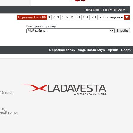
Показано с 1 по 30 из 20057.
Страница 1 из 669
1
2
3
4
5
11
51
101
501
>
Последняя
»
Быстрый переход
Обратная связь
-
Лада Веста Клуб
-
Архив
-
Вверх
15 года.
та,
новой LADA