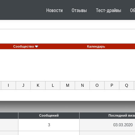
Новости
Отзывы
Тест-драйвы
О
Сообщество
Календарь
I
J
K
L
M
N
O
P
Q
Сообщений
Последний виз
3
03.03.2020