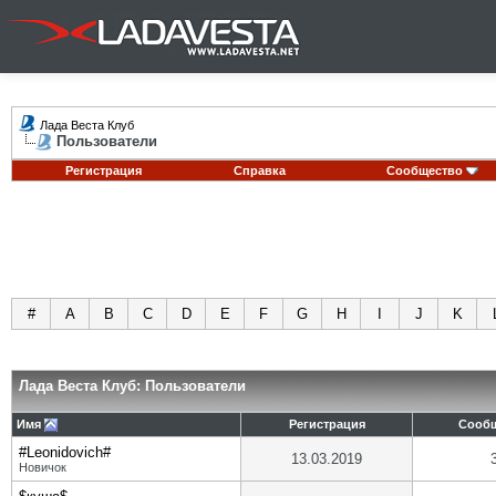
Лада Веста Клуб
Пользователи
Регистрация
Справка
Сообщество
#
A
B
C
D
E
F
G
H
I
J
K
Лада Веста Клуб: Пользователи
Имя
Регистрация
Сооб
#Leonidovich#
13.03.2019
Новичок