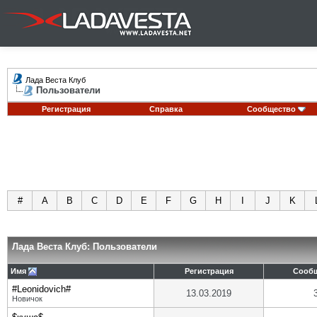
Лада Веста Клуб
Пользователи
Регистрация
Справка
Сообщество
#
A
B
C
D
E
F
G
H
I
J
K
Лада Веста Клуб: Пользователи
Имя
Регистрация
Сооб
#Leonidovich#
13.03.2019
Новичок