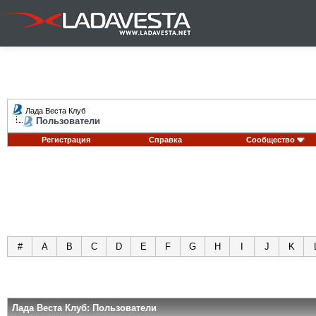
Лада Веста Клуб
Пользователи
Регистрация
Справка
Сообщество
#
A
B
C
D
E
F
G
H
I
J
K
Лада Веста Клуб: Пользователи