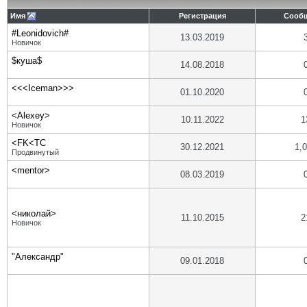
Имя
Регистрация
Сооб
#Leonidovich#
13.03.2019
Новичок
$куша$
14.08.2018
<<<Iceman>>>
01.10.2020
<Alexey>
10.11.2022
1
Новичок
<FK<TC
30.12.2021
1,
Продвинутый
<mentor>
08.03.2019
<николай>
11.10.2015
2
Новичок
"Александр"
09.01.2018