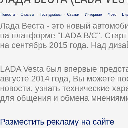
Новости
·
Отзывы
·
Тест-драйвы
·
Статьи
·
Интервью
·
Фото
·
Ви
Лада Веста - это новый автомо
на платформе "LADA B/C". Старт
на сентябрь 2015 года. Над диз
LADA Vesta был впервые предст
августе 2014 года, Вы можете п
новости, узнать технические ха
для общения и обмена мнениями
Разместить рекламу на сайте