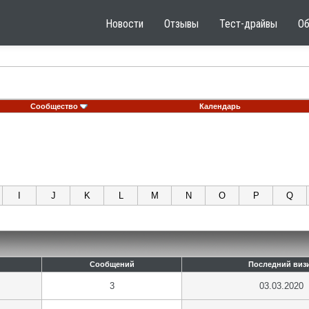
Новости
Отзывы
Тест-драйвы
О
Сообщество
Календарь
I
J
K
L
M
N
O
P
Q
Сообщений
Последний виз
3
03.03.2020