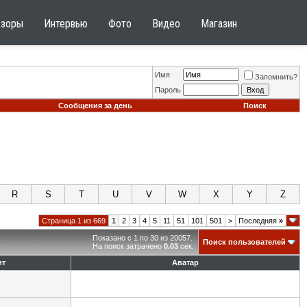
бзоры
Интервью
Фото
Видео
Магазин
Имя
Запомнить?
Пароль
Сообщения за день
Поиск
R
S
T
U
V
W
X
Y
Z
Страница 1 из 669
1
2
3
4
5
11
51
101
501
>
Последняя
»
Показано с 1 по 30 из 20057.
Поиск пользователей
На поиск затрачено
0.03
сек.
ит
Аватар