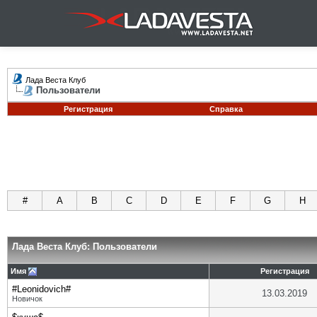
Лада Веста Клуб
Пользователи
Регистрация
Справка
#
A
B
C
D
E
F
G
H
Лада Веста Клуб: Пользователи
Имя
Регистрация
#Leonidovich#
13.03.2019
Новичок