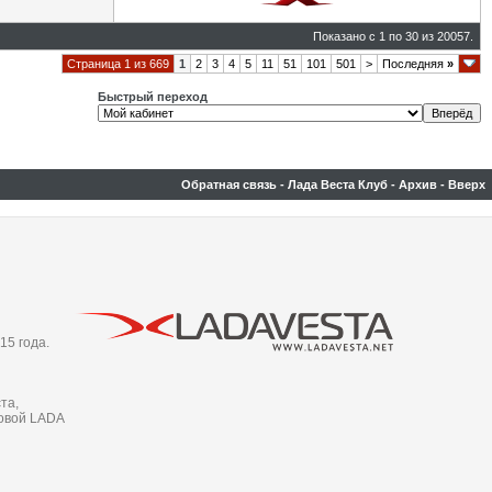
Показано с 1 по 30 из 20057.
Страница 1 из 669
1
2
3
4
5
11
51
101
501
>
Последняя
»
Быстрый переход
Обратная связь
-
Лада Веста Клуб
-
Архив
-
Вверх
15 года.
та,
новой LADA