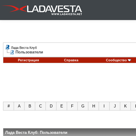
Лада Веста Клуб
Пользователи
Регистрация
Справка
Сообщество
#
A
B
C
D
E
F
G
H
I
J
K
Лада Веста Клуб: Пользователи