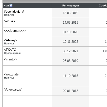
Имя
Регистрация
Сооб
#Leonidovich#
13.03.2019
Новичок
$куша$
14.08.2018
<<<Iceman>>>
01.10.2020
<Alexey>
10.11.2022
1
Новичок
<FK<TC
30.12.2021
1,
Продвинутый
<mentor>
08.03.2019
<николай>
11.10.2015
2
Новичок
"Александр"
09.01.2018