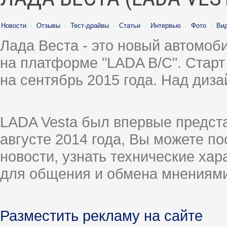
Новости
·
Отзывы
·
Тест-драйвы
·
Статьи
·
Интервью
·
Фото
·
Ви
Лада Веста - это новый автомо
на платформе "LADA B/C". Старт
на сентябрь 2015 года. Над диз
LADA Vesta был впервые предст
августе 2014 года, Вы можете п
новости, узнать технические ха
для общения и обмена мнениями
Разместить рекламу на сайте