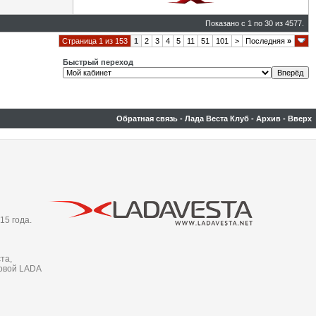
Показано с 1 по 30 из 4577.
Страница 1 из 153
1
2
3
4
5
11
51
101
>
Последняя
»
Быстрый переход
Обратная связь
-
Лада Веста Клуб
-
Архив
-
Вверх
15 года.
та,
новой LADA