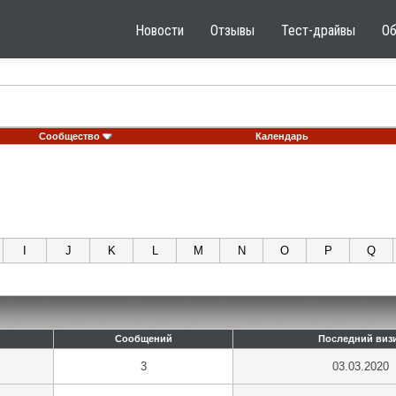
Новости
Отзывы
Тест-драйвы
О
Сообщество
Календарь
I
J
K
L
M
N
O
P
Q
Сообщений
Последний виз
3
03.03.2020