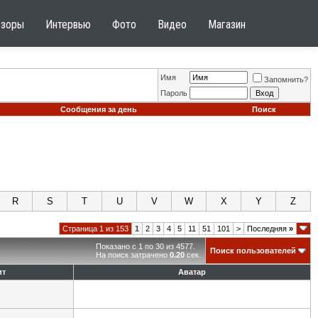
бзоры
Интервью
Фото
Видео
Магазин
Имя
Запомнить?
Пароль
Сообщения за день
Поиск
R
S
T
U
V
W
X
Y
Z
Страница 1 из 153
1
2
3
4
5
11
51
101
>
Последняя
»
Показано с 1 по 30 из 4577.
Поиск пользователей
На поиск затрачено
0.20
сек.
ит
Аватар