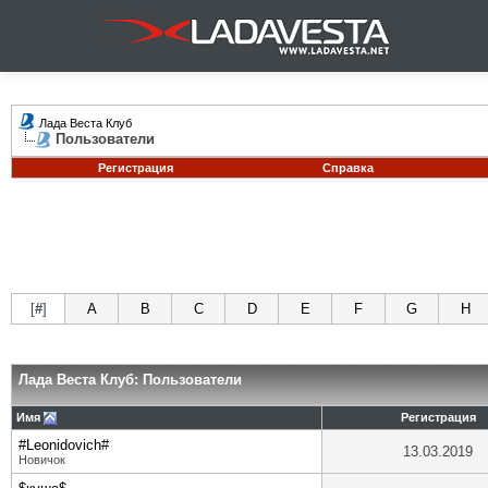
Лада Веста Клуб
Пользователи
Регистрация
Справка
[
#
]
A
B
C
D
E
F
G
H
Лада Веста Клуб: Пользователи
Имя
Регистрация
#Leonidovich#
13.03.2019
Новичок