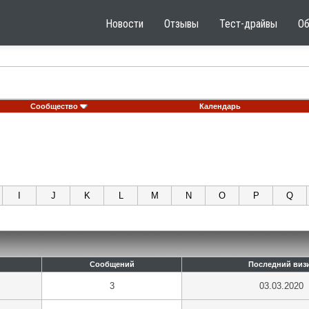
Новости
Отзывы
Тест-драйвы
О
Сообщество
Календарь
I
J
K
L
M
N
O
P
Q
Сообщений
Последний виз
3
03.03.2020