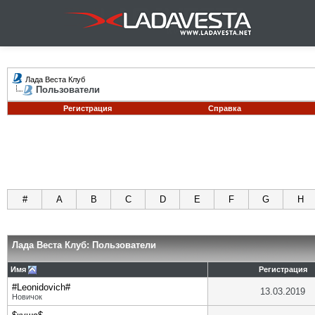
Лада Веста Клуб
Пользователи
Регистрация
Справка
#
A
B
C
D
E
F
G
H
Лада Веста Клуб: Пользователи
Имя
Регистрация
#Leonidovich#
13.03.2019
Новичок