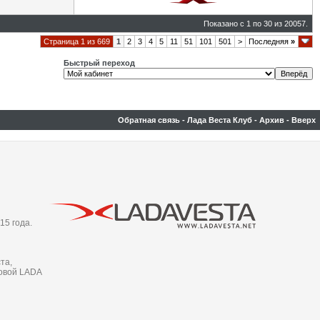
Показано с 1 по 30 из 20057.
Страница 1 из 669
1
2
3
4
5
11
51
101
501
>
Последняя
»
Быстрый переход
Обратная связь
-
Лада Веста Клуб
-
Архив
-
Вверх
15 года.
та,
новой LADA