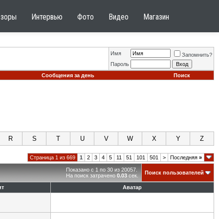
бзоры
Интервью
Фото
Видео
Магазин
Имя
Запомнить?
Пароль
Сообщения за день
Поиск
R
S
T
U
V
W
X
Y
Z
Страница 1 из 669
1
2
3
4
5
11
51
101
501
>
Последняя
»
Показано с 1 по 30 из 20057.
Поиск пользователей
На поиск затрачено
0.03
сек.
ит
Аватар