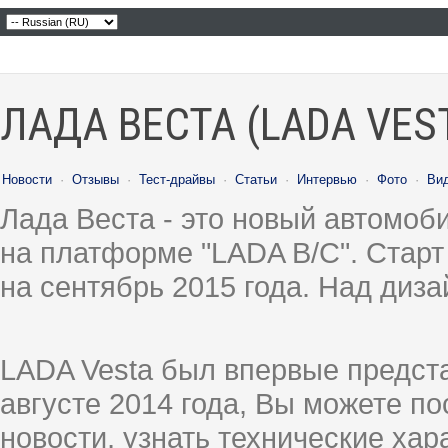
ЛАДА ВЕСТА (LADA VES
Новости
·
Отзывы
·
Тест-драйвы
·
Статьи
·
Интервью
·
Фото
·
Ви
Лада Веста - это новый автомо
на платформе "LADA B/C". Старт
на сентябрь 2015 года. Над диз
LADA Vesta был впервые предст
августе 2014 года, Вы можете п
новости, узнать технические ха