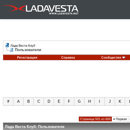
Лада Веста Клуб
Пользователи
Регистрация
Справка
Сообщество
#
A
B
C
D
E
F
G
H
I
J
K
Страница 501 из 669
«
Первая
Лада Веста Клуб: Пользователи