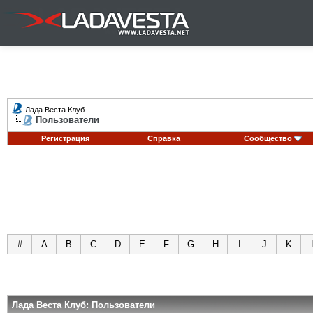
Лада Веста Клуб
Пользователи
Регистрация
Справка
Сообщество
#
A
B
C
D
E
F
G
H
I
J
K
Лада Веста Клуб: Пользователи