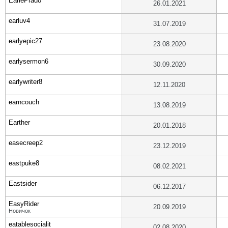
EarlePrado
26.01.2021
earluv4
31.07.2019
earlyepic27
23.08.2020
earlysermon6
30.09.2020
earlywriter8
12.11.2020
earncouch
13.08.2019
Earther
20.01.2018
easecreep2
23.12.2019
eastpuke8
08.02.2021
Eastsider
06.12.2017
EasyRider
20.09.2019
Новичок
eatablesocialit
02.08.2020