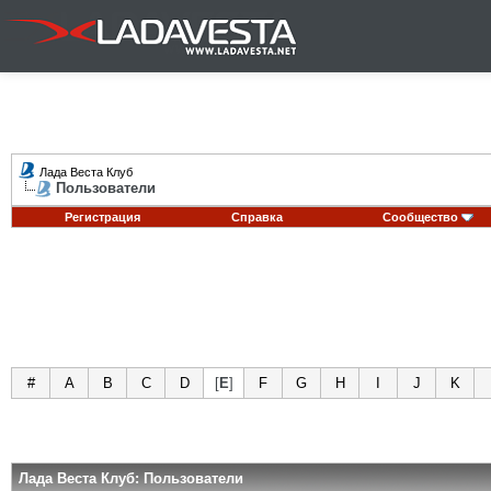
Лада Веста Клуб
Пользователи
Регистрация
Справка
Сообщество
#
A
B
C
D
[
E
]
F
G
H
I
J
K
Лада Веста Клуб: Пользователи