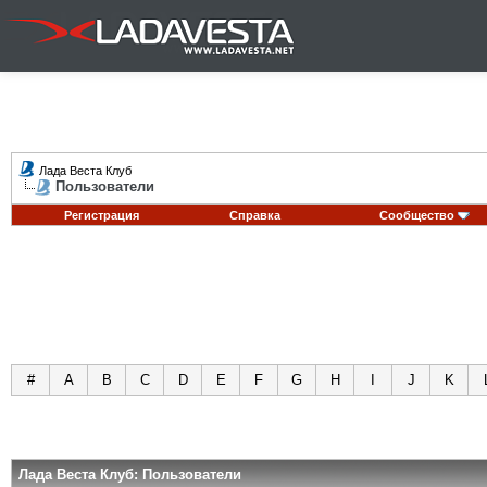
Лада Веста Клуб
Пользователи
Регистрация
Справка
Сообщество
#
A
B
C
D
E
F
G
H
I
J
K
Лада Веста Клуб: Пользователи