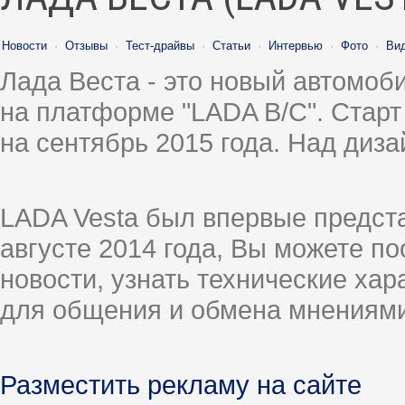
Новости
·
Отзывы
·
Тест-драйвы
·
Статьи
·
Интервью
·
Фото
·
Ви
Лада Веста - это новый автомо
на платформе "LADA B/C". Старт
на сентябрь 2015 года. Над диз
LADA Vesta был впервые предст
августе 2014 года, Вы можете п
новости, узнать технические ха
для общения и обмена мнениями
Разместить рекламу на сайте