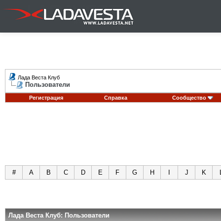
Лада Веста Клуб
Пользователи
Регистрация
Справка
Сообщество
#
A
B
C
D
E
F
G
H
I
J
K
Лада Веста Клуб: Пользователи