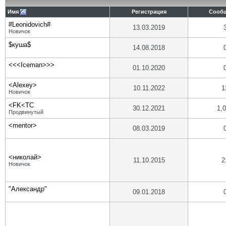
Имя
Регистрация
Сооб
#Leonidovich#
13.03.2019
Новичок
$куша$
14.08.2018
<<<Iceman>>>
01.10.2020
<Alexey>
10.11.2022
1
Новичок
<FK<TC
30.12.2021
1,
Продвинутый
<mentor>
08.03.2019
<николай>
11.10.2015
2
Новичок
"Александр"
09.01.2018