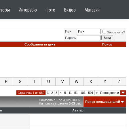
бзоры
Интервью
Фото
Видео
Магазин
Имя
Запомнить?
Пароль
Сообщения за день
Поиск
R
S
T
U
V
W
X
Y
Z
Страница 1 из 669
1
2
3
4
5
11
51
101
501
>
Последняя
»
Показано с 1 по 30 из 20056.
Поиск пользователей
На поиск затрачено
0.03
сек.
ит
Аватар