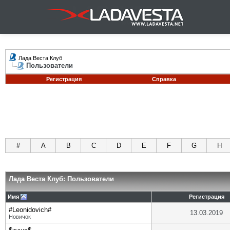
Лада Веста Клуб
Пользователи
Регистрация
Справка
#
A
B
C
D
E
F
G
H
Лада Веста Клуб: Пользователи
Имя
Регистрация
#Leonidovich#
13.03.2019
Новичок