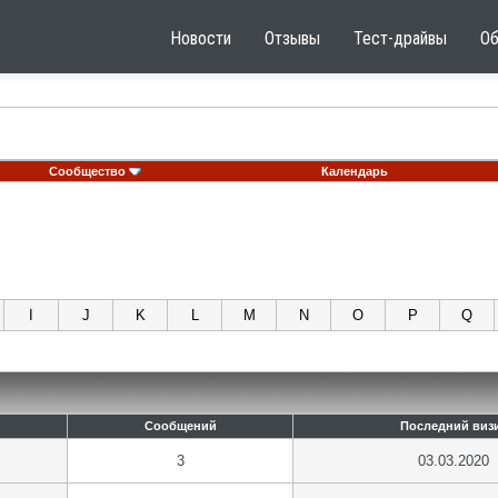
Новости
Отзывы
Тест-драйвы
О
Сообщество
Календарь
I
J
K
L
M
N
O
P
Q
Сообщений
Последний виз
3
03.03.2020