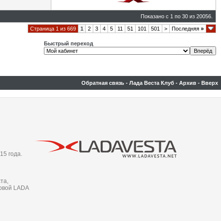
Показано с 1 по 30 из 20056.
Страница 1 из 669
1
2
3
4
5
11
51
101
501
>
Последняя
»
Быстрый переход
Обратная связь
-
Лада Веста Клуб
-
Архив
-
Вверх
15 года.
та,
новой LADA