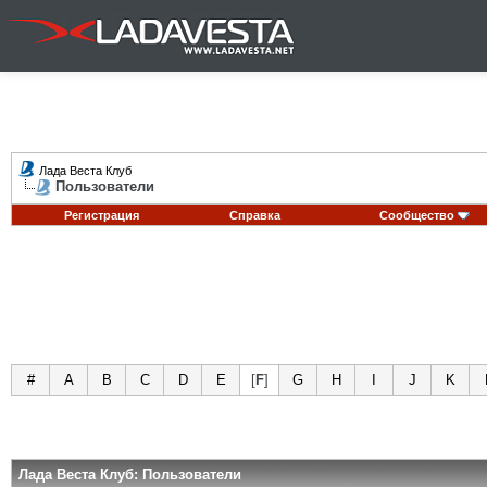
Лада Веста Клуб
Пользователи
Регистрация
Справка
Сообщество
#
A
B
C
D
E
[
F
]
G
H
I
J
K
Лада Веста Клуб: Пользователи