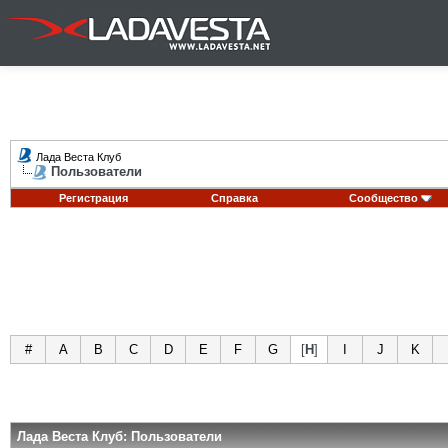
Лада Веста Клуб
Пользователи
Регистрация
Справка
Сообщество
#
A
B
C
D
E
F
G
[
H
]
I
J
K
Лада Веста Клуб: Пользователи