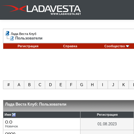
Лада Веста Клуб
Пользователи
Регистрация
Справка
Сообщество
#
A
B
C
D
E
F
G
H
I
J
K
Лада Веста Клуб: Пользователи
Имя
Регистрация
O.O
01.08.2023
Новичок