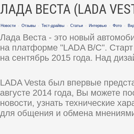
ЛАДА ВЕСТА (LADA VES
Новости
·
Отзывы
·
Тест-драйвы
·
Статьи
·
Интервью
·
Фото
·
Ви
Лада Веста - это новый автомо
на платформе "LADA B/C". Старт
на сентябрь 2015 года. Над диз
LADA Vesta был впервые предст
августе 2014 года, Вы можете п
новости, узнать технические ха
для общения и обмена мнениями