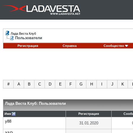
Лада Веста Клуб
Пользователи
Регистрация
Справка
Сообщество
#
A
B
C
D
E
F
G
H
I
J
K
Лада Веста Клуб: Пользователи
Имя
Регистрация
Сооб
y88
31.01.2020