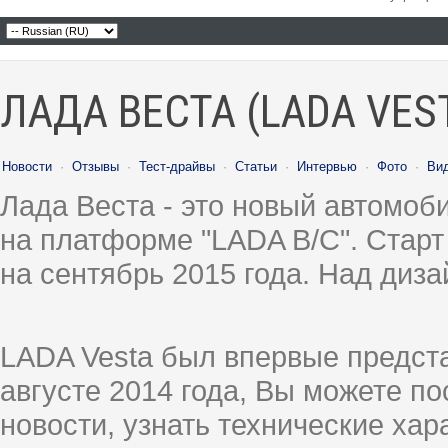
ЛАДА ВЕСТА (LADA VES
Новости
·
Отзывы
·
Тест-драйвы
·
Статьи
·
Интервью
·
Фото
·
Ви
Лада Веста - это новый автомо
на платформе "LADA B/C". Старт
на сентябрь 2015 года. Над диз
LADA Vesta был впервые предст
августе 2014 года, Вы можете п
новости, узнать технические ха