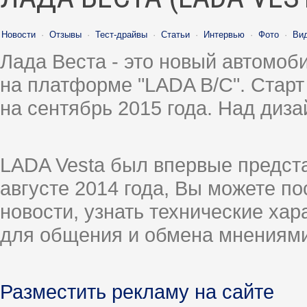
Новости
·
Отзывы
·
Тест-драйвы
·
Статьи
·
Интервью
·
Фото
·
Ви
Лада Веста - это новый автомо
на платформе "LADA B/C". Старт
на сентябрь 2015 года. Над диз
LADA Vesta был впервые предст
августе 2014 года, Вы можете п
новости, узнать технические ха
для общения и обмена мнениями
Разместить рекламу на сайте