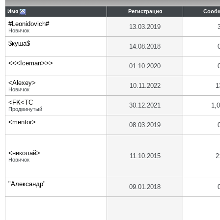
Имя
Регистрация
Сооб
#Leonidovich#
13.03.2019
Новичок
$куша$
14.08.2018
<<<Iceman>>>
01.10.2020
<Alexey>
10.11.2022
1
Новичок
<FK<TC
30.12.2021
1,
Продвинутый
<mentor>
08.03.2019
<николай>
11.10.2015
2
Новичок
"Александр"
09.01.2018