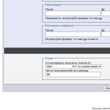
Регистрация
После
До
Пожалуйста, используйте формат гггг-мм-дд
Последнее сообщение
После
До
Используйте формат: гггг-мм-дд чч:мм:сс
Опции
Отсортировать результат поиска по
Число пользователей на страницу
Текущее врем