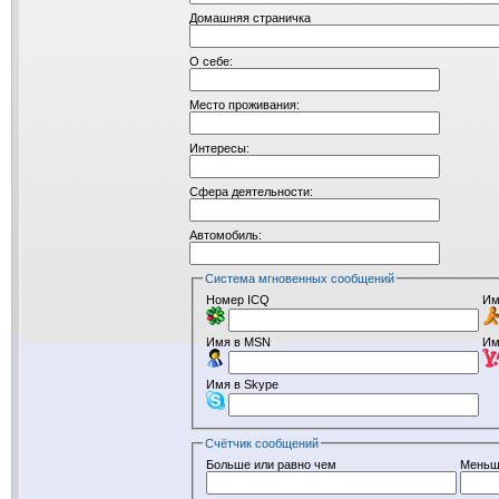
Домашняя страничка
О себе:
Место проживания:
Интересы:
Сфера деятельности:
Автомобиль:
Система мгновенных сообщений
Номер ICQ
Им
Имя в MSN
Им
Имя в Skype
Счётчик сообщений
Больше или равно чем
Меньш