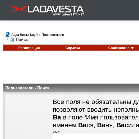
Лада Веста Клуб
>
Пользователи
Поиск
Регистрация
Справка
Сообщество
Пользователи - Поиск
Все поля не обязательны д
позволяют вводить неполны
Ва
в поле 'Имя пользовател
именем
Ва
ся,
Ва
ня,
Ва
сил
Имя