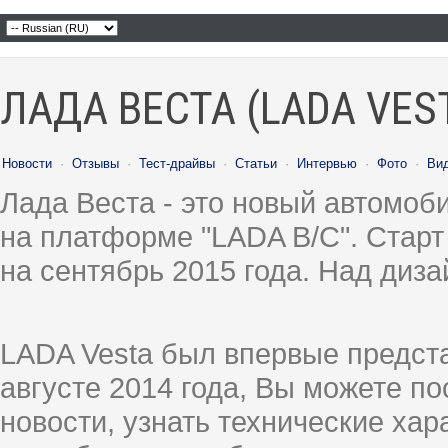
ЛАДА ВЕСТА (LADA VES
Новости
·
Отзывы
·
Тест-драйвы
·
Статьи
·
Интервью
·
Фото
·
Ви
Лада Веста - это новый автомо
на платформе "LADA B/C". Старт
на сентябрь 2015 года. Над диз
LADA Vesta был впервые предст
августе 2014 года, Вы можете п
новости, узнать технические ха