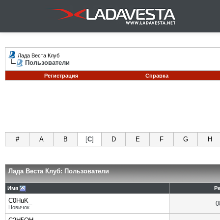
Лада Веста Клуб
Пользователи
Регистрация
Справка
#
A
B
[
C
]
D
E
F
G
H
Лада Веста Клуб: Пользователи
Имя
Р
C0HuK_
0
Новичок