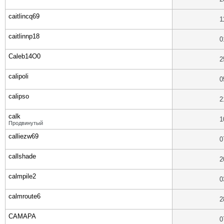
caitlincq69
1
caitlinnp18
0
Caleb14O0
2
calipoli
0
calipso
2
calk
1
Продвинутый
calliezw69
0
callshade
2
calmpile2
0
calmroute6
2
CAMAPA
0