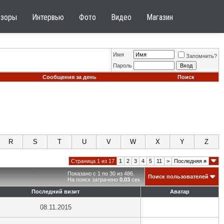
бзоры
Интервью
Фото
Видео
Магазин
Имя
Запомнить?
Пароль
Сообщения за день
Поиск
R
S
T
U
V
W
X
Y
Z
Страница 1 из 17
1
2
3
4
5
11
>
Последняя
»
Показано с 1 по 30 из 486.
Поиск пользователей
На поиск затрачено
0.03
сек.
Последний визит
Аватар
08.11.2015