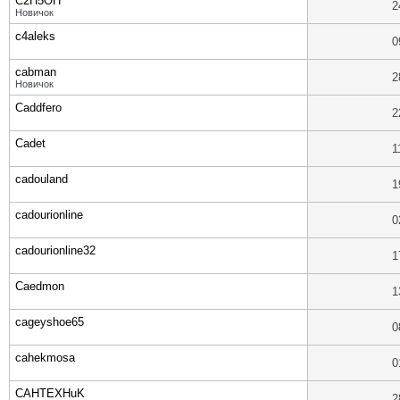
C2H5OH
2
Новичок
c4aleks
0
cabman
2
Новичок
Caddfero
2
Cadet
1
cadouland
1
cadourionline
0
cadourionline32
1
Caedmon
1
cageyshoe65
0
cahekmosa
0
CAHTEXHuK
2