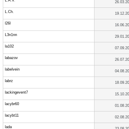
L.A.V.
26.03.2
L.Ch.
19.12.2
l26l
16.06.2
L3n1nn
29.01.2
la102
07.09.2
labazov
26.07.2
labelvein
04.08.2
labrz
18.09.2
lackingevent7
15.10.2
lacybr60
01.08.2
lacybt11
02.08.2
lada
23.08.2