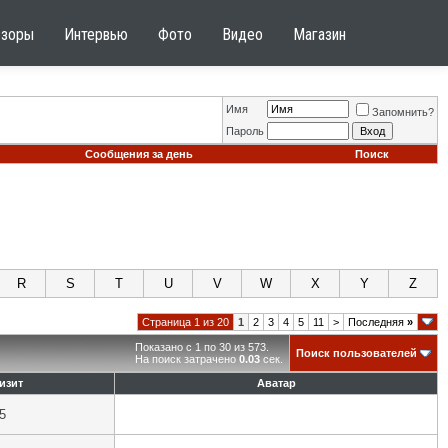
бзоры
Интервью
Фото
Видео
Магазин
Имя
Запомнить?
Пароль
Сообщения за день
Поиск
R
S
T
U
V
W
X
Y
Z
Страница 1 из 20
1
2
3
4
5
11
>
Последняя
»
Показано с 1 по 30 из 573.
Поиск пользователей
На поиск затрачено
0.03
сек.
изит
Аватар
5