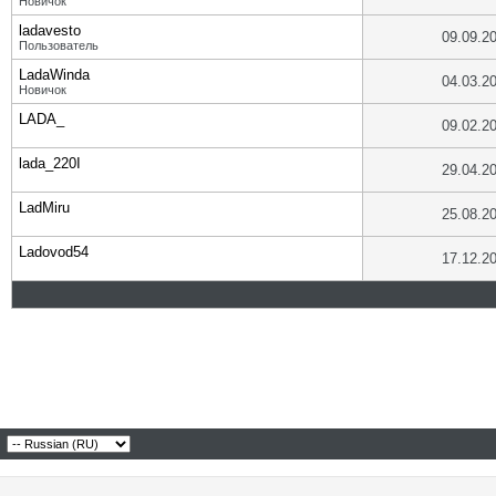
Новичок
ladavesto
09.09.2
Пользователь
LadaWinda
04.03.2
Новичок
LADA_
09.02.2
lada_220I
29.04.2
LadMiru
25.08.2
Ladovod54
17.12.2