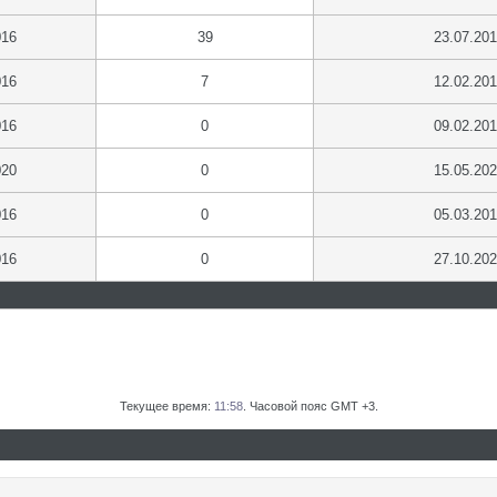
016
39
23.07.20
016
7
12.02.20
016
0
09.02.20
020
0
15.05.20
016
0
05.03.20
016
0
27.10.20
Текущее время:
11:58
. Часовой пояс GMT +3.