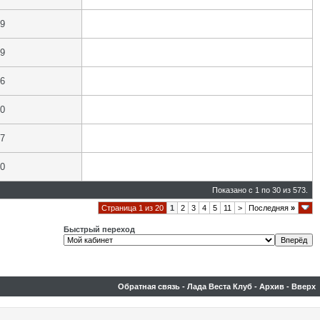
19
19
16
20
17
20
Показано с 1 по 30 из 573.
Страница 1 из 20
1
2
3
4
5
11
>
Последняя
»
Быстрый переход
Обратная связь
-
Лада Веста Клуб
-
Архив
-
Вверх