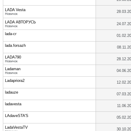
LADA Vesta
28.03.2
Новичок
LADA АВТОРУСЬ
24.07.2
Новичок
lada-cr
01.02.2
lada.forsazh
08.11.2
LADA790
28.12.2
Новичок
Ladaman
04.06.2
Новичок
Ladapriora2
12.02.2
ladauze
07.03.2
ladavesta
11.06.2
LAdaveSTA'S
05.02.2
LadaVestaTV
30.10.2