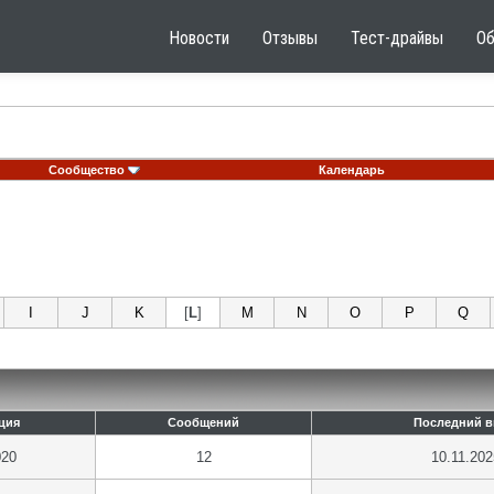
Новости
Отзывы
Тест-драйвы
О
Сообщество
Календарь
I
J
K
[
L
]
M
N
O
P
Q
ция
Сообщений
Последний в
020
12
10.11.202