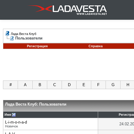
Лада Веста Клуб
Пользователи
Регистрация
Справка
#
A
B
C
D
E
F
G
H
Лада Веста Клуб: Пользователи
Имя
Регистра
L-i-m-o-n-a-d
24.02.2
Новичок