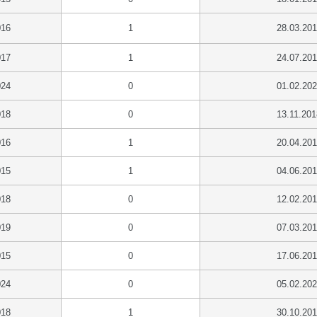
016
1
28.03.20
017
1
24.07.20
024
0
01.02.20
018
0
13.11.201
016
1
20.04.20
015
1
04.06.20
018
0
12.02.20
019
0
07.03.20
015
0
17.06.20
024
0
05.02.20
018
1
30.10.20