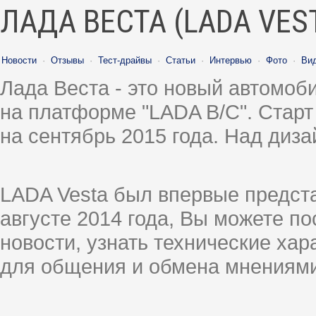
ЛАДА ВЕСТА (LADA VES
Новости
·
Отзывы
·
Тест-драйвы
·
Статьи
·
Интервью
·
Фото
·
Ви
Лада Веста - это новый автомо
на платформе "LADA B/C". Старт
на сентябрь 2015 года. Над диз
LADA Vesta был впервые предст
августе 2014 года, Вы можете п
новости, узнать технические ха
для общения и обмена мнениями