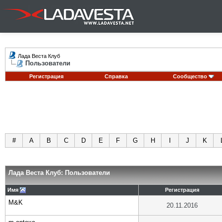
Лада Веста Клуб
Пользователи
Регистрация
Справка
Сообщество
#
A
B
C
D
E
F
G
H
I
J
K
Лада Веста Клуб: Пользователи
Имя
Регистрация
M&K
20.11.2016