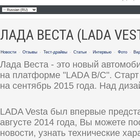
ЛАДА ВЕСТА (LADA VES
Новости
·
Отзывы
·
Тест-драйвы
·
Статьи
·
Интервью
·
Фото
·
Ви
Лада Веста - это новый автомо
на платформе "LADA B/C". Старт
на сентябрь 2015 года. Над диз
LADA Vesta был впервые предст
августе 2014 года, Вы можете п
новости, узнать технические ха