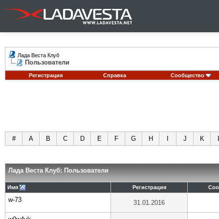
Лада Веста Клуб
Пользователи
Регистрация
Справка
Сообщество
#
A
B
C
D
E
F
G
H
I
J
K
Лада Веста Клуб: Пользователи
Имя
Регистрация
Соо
w-73
31.01.2016